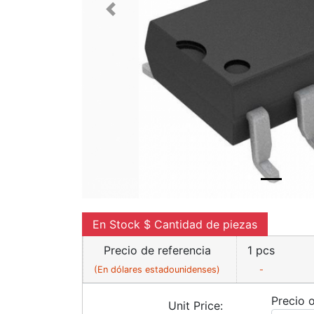
Previous
En Stock $ Cantidad de piezas
Precio de referencia
1 pcs
(En dólares estadounidenses)
-
Precio o
Unit Price: