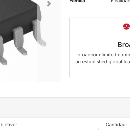
Familia
Finalida
Next
Bro
broadcom limited combin
an established global le
bjetivo:
Cantidad: