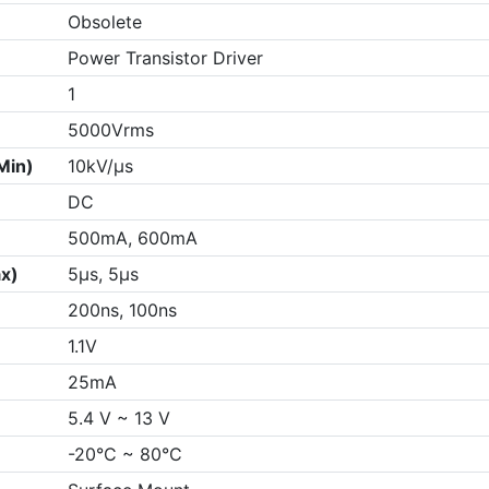
Obsolete
Power Transistor Driver
1
5000Vrms
Min)
10kV/µs
DC
500mA, 600mA
ax)
5µs, 5µs
200ns, 100ns
1.1V
25mA
5.4 V ~ 13 V
-20°C ~ 80°C