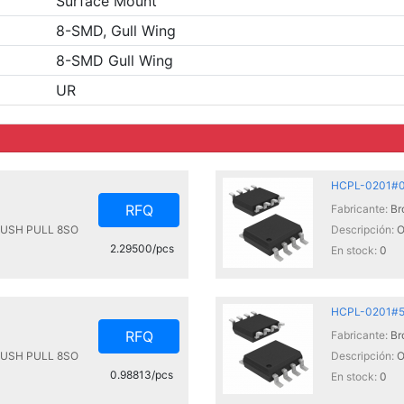
Surface Mount
8-SMD, Gull Wing
8-SMD Gull Wing
UR
HCPL-0201#
RFQ
Fabricante:
Br
PUSH PULL 8SO
Descripción:
O
2.29500/pcs
En stock:
0
HCPL-0201#
RFQ
Fabricante:
Br
PUSH PULL 8SO
Descripción:
O
0.98813/pcs
En stock:
0