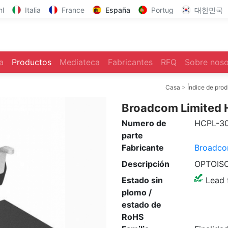
hl
Italia
France
España
Portug
대한민국
a
Productos
Mediateca
Fabricantes
RFQ
Sobre noso
Casa
Índice de pro
Broadcom Limited
Numero de
HCPL-3
parte
Fabricante
Broadco
Descripción
OPTOIS
Estado sin
Lead 
plomo /
estado de
RoHS