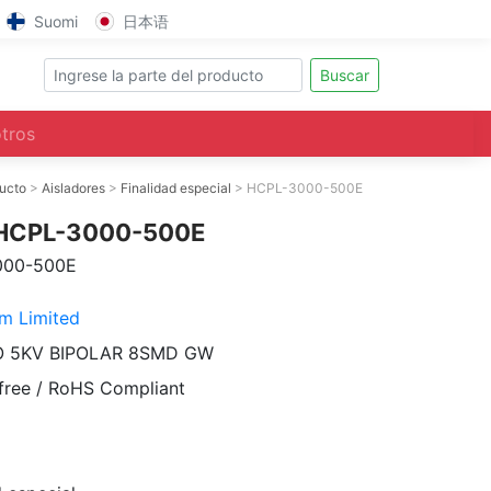
Suomi
日本语
Buscar
tros
ducto
Aisladores
Finalidad especial
HCPL-3000-500E
 HCPL-3000-500E
000-500E
m Limited
O 5KV BIPOLAR 8SMD GW
free / RoHS Compliant