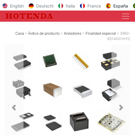
English
Deutschl
Italia
France
España
Casa
Índice de producto
Aisladores
Finalidad especial
5962-
9314001HYC
Previous
Next