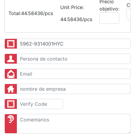
Precio
Can
Unit Price:
objetivo:
Total:
44.58436/pcs
44.58436/pcs