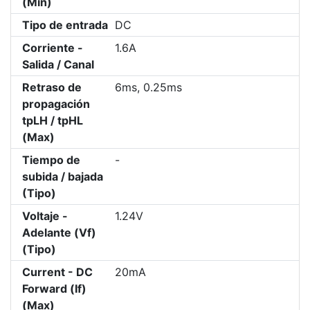
(Min)
Tipo de entrada
DC
Corriente -
1.6A
Salida / Canal
Retraso de
6ms, 0.25ms
propagación
tpLH / tpHL
(Max)
Tiempo de
-
subida / bajada
(Tipo)
Voltaje -
1.24V
Adelante (Vf)
(Tipo)
Current - DC
20mA
Forward (If)
(Max)