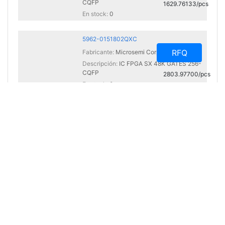
CQFP
1629.76133/pcs
En stock:
0
5962-0151802QXC
RFQ
Fabricante:
Microsemi Corporation
Descripción:
IC FPGA SX 48K GATES 256-
CQFP
2803.97700/pcs
En stock:
0
5962-0151802QYC
RFQ
Fabricante:
Microsemi Corporation
Descripción:
IC FPGA SX 48K GATES 208-
CQFP
-
En stock:
0
5962-0420401HPA
RFQ
Fabricante:
Broadcom Limited
Descripción:
OPTOISO 1.5KV GATE
DRIVER 8DIP
55.36689/pcs
En stock:
0